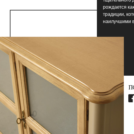
рождается ка
традиции, кот
наилучшими в
П