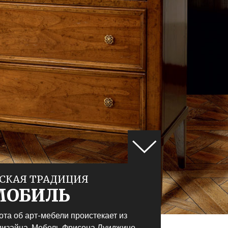
СКАЯ ТРАДИЦИЯ
МОБИЛЬ
ота об арт-мебели проистекает из
дизайна. Мебель Фрисона Луиджино